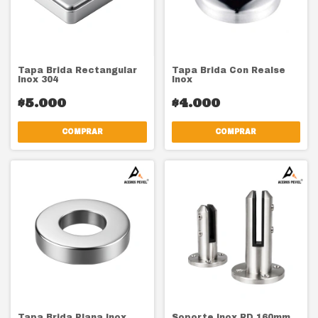
Tapa Brida Rectangular
Tapa Brida Con Realse
Inox 304
Inox
$5.000
$4.000
COMPRAR
COMPRAR
Tapa Brida Plana Inox
Soporte Inox RD 160mm