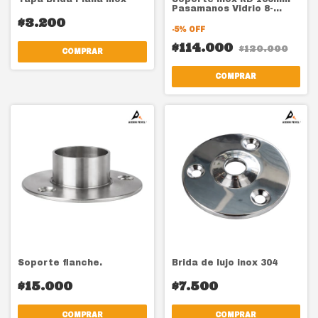
Pasamanos Vidrio 8-
12mm T. Brida Importada
$3.200
-
5
%
OFF
$114.000
$120.000
COMPRAR
Soporte flanche.
Brida de lujo inox 304
$15.000
$7.500
COMPRAR
COMPRAR