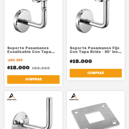
Soporte Pasamanos
Soporte Pasamanos Fijo
Ecualizable Con Tapa
Con Tapa Brida - 90° inox
Brida -90° Inox 304
304
$18.000
-
10
%
OFF
$18.000
$20.000
COMPRAR
COMPRAR