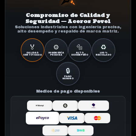
Compromiso de Calidad y
Seguridad — Aceros Pevel
Soluciones industriales con ingeniería precisa,
alto desempeño y respaldo de marca matriz.
🏅
⚙️
🔩
♻️
CALIDAD
INGENIERÍA
ALTO
100 %
CERTIFICADA
PRECISA
DESEMPEÑO
RECICLADO
🔒
PAGO
SEGURO
Medios de pago disponibles