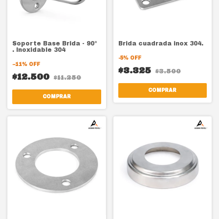
Soporte Base Brida - 90°
Brida cuadrada inox 304.
. Inoxidable 304
-
5
%
OFF
-
-11
%
OFF
$3.325
$3.500
$12.500
$11.250
COMPRAR
COMPRAR