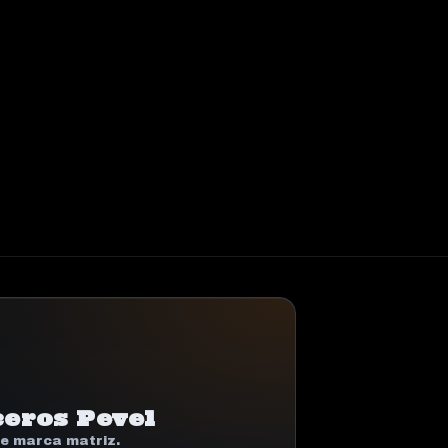
eros Pevel
de marca matriz.