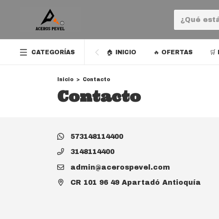
CATEGORÍAS
🏠 INICIO
🔥 OFERTAS
🛒
Inicio
>
Contacto
Contacto
573148114400
3148114400
admin@acerospevel.com
CR 101 96 49 Apartadó Antioquía