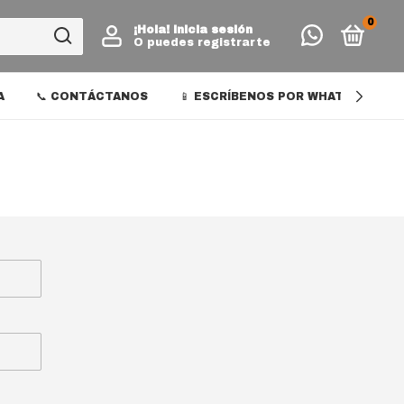
0
¡Hola!
Inicia sesión
O puedes registrarte
A
📞 CONTÁCTANOS
📱 ESCRÍBENOS POR WHATSAPP