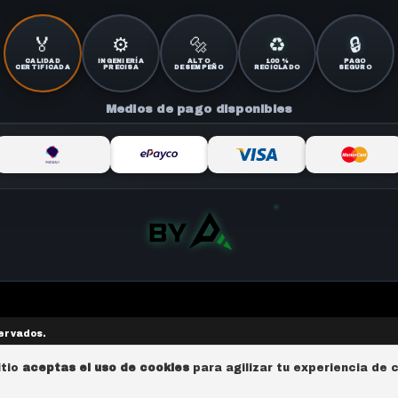
🏅
⚙️
🔩
♻️
🔒
CALIDAD
INGENIERÍA
ALTO
100 %
PAGO
CERTIFICADA
PRECISA
DESEMPEÑO
RECICLADO
SEGURO
Medios de pago disponibles
servados.
itio
aceptas el uso de cookies
para agilizar tu experiencia de 