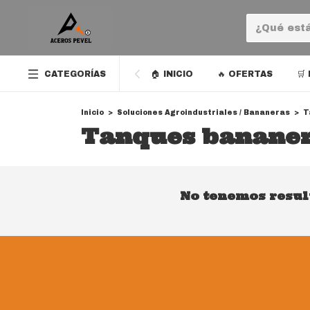
CATEGORÍAS
🏠 INICIO
🔥 OFERTAS
🛒
Inicio
>
Soluciones Agroindustriales / Bananeras
>
T
Tanques banane
No tenemos result