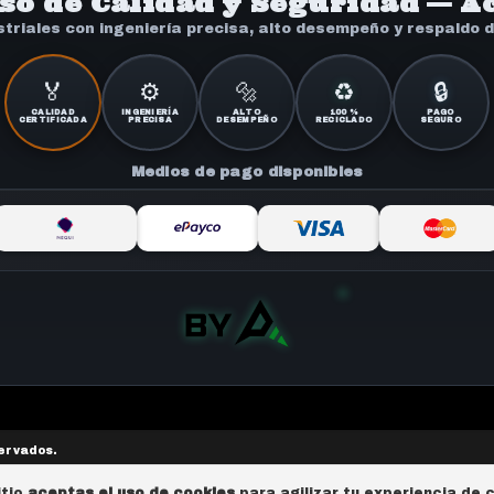
o de Calidad y Seguridad — Ac
striales con ingeniería precisa, alto desempeño y respaldo 
🏅
⚙️
🔩
♻️
🔒
CALIDAD
INGENIERÍA
ALTO
100 %
PAGO
CERTIFICADA
PRECISA
DESEMPEÑO
RECICLADO
SEGURO
Medios de pago disponibles
servados.
itio
aceptas el uso de cookies
para agilizar tu experiencia de 