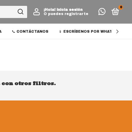
0
¡Hola!
Inicia sesión
O puedes registrarte
A
📞 CONTÁCTANOS
📱 ESCRÍBENOS POR WHATSAPP
con otros filtros.