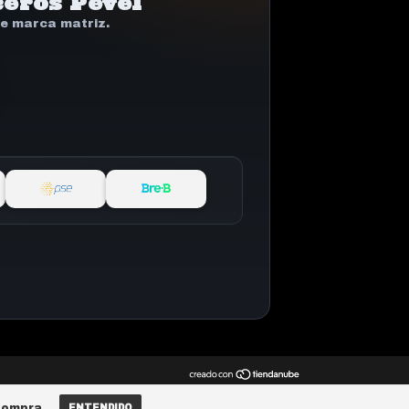
eros Pevel
de marca matriz.
compra.
ENTENDIDO