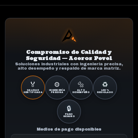
Compromiso de Calidad y
Seguridad — Aceros Pevel
Soluciones industriales con ingeniería precisa,
alto desempeño y respaldo de marca matriz.
🏅
⚙️
🔩
♻️
CALIDAD
INGENIERÍA
ALTO
100 %
CERTIFICADA
PRECISA
DESEMPEÑO
RECICLADO
🔒
PAGO
SEGURO
Medios de pago disponibles