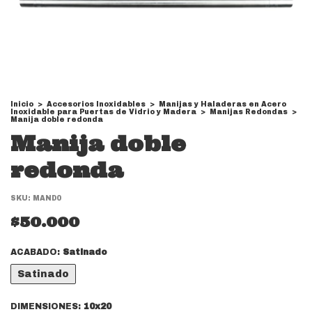
Inicio
>
Accesorios Inoxidables
>
Manijas y Haladeras en Acero
Inoxidable para Puertas de Vidrio y Madera
>
Manijas Redondas
>
Manija doble redonda
Manija doble
redonda
SKU:
MAND0
$50.000
ACABADO:
Satinado
Satinado
DIMENSIONES:
10x20