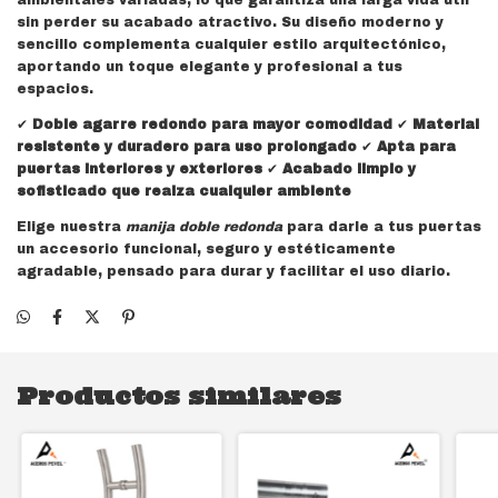
ambientales variadas, lo que garantiza una larga vida útil
sin perder su acabado atractivo. Su diseño moderno y
sencillo complementa cualquier estilo arquitectónico,
aportando un toque elegante y profesional a tus
espacios.
✔
Doble agarre redondo para mayor comodidad
✔
Material
resistente y duradero para uso prolongado
✔
Apta para
puertas interiores y exteriores
✔
Acabado limpio y
sofisticado que realza cualquier ambiente
Elige nuestra
manija doble redonda
para darle a tus puertas
un accesorio funcional, seguro y estéticamente
agradable, pensado para durar y facilitar el uso diario.
Productos similares