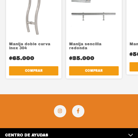
Manija doble curva
Manija sencilla
Man
inox 304
redonda
$5
$65.000
$35.000
COMPRAR
COMPRAR
CENTRO DE AYUDAS