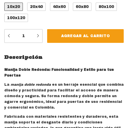
10x20
20x40
40x60
60x80
80x100
100x120
Descripción
Manija Doble Redonda: Funcionalidad y Estilo para tus
Puertas
La
manija doble redonda
es un herraje esencial que combina
diseño y practicidad para facilitar el acceso de manera
cómoda y segura. Su forma redonda y doble permite un
agarre ergonómico, ideal para puertas de uso residencial
y comercial en Colombia.
Fabricada con materiales resistentes y duraderos, esta
manija soporta el desgaste diario y condiciones