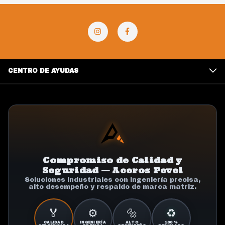
CENTRO DE AYUDAS
Compromiso de Calidad y
Seguridad — Aceros Pevel
Soluciones industriales con ingeniería precisa,
alto desempeño y respaldo de marca matriz.
🏅
⚙️
🔩
♻️
CALIDAD
INGENIERÍA
ALTO
100 %