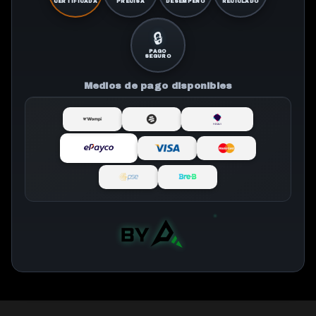
CERTIFICADA
PRECISA
DESEMPEÑO
RECICLADO
🔒
PAGO
SEGURO
Medios de pago disponibles