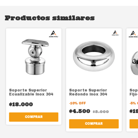
Productos similares
Soporte Superior
Soporte Superior
Sop
Ecualizable Inox 304
Redondo inox 304
Fijo
$18.000
-
10
%
OFF
-
5
%
$4.500
$1
$5.000
COMPRAR
COMPRAR