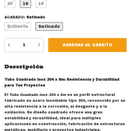
20
18
16
ACABADO:
Satinado
Brillante
Satinado
Descripción
Tubo Cuadrado Inox 304 x 6m: Resistencia y Durabilidad
para Tus Proyectos
El
Tubo Cuadrado inox 304 x 6m
es un perfil estructural
fabricado en acero inoxidable tipo 304, reconocido por su
alta resistencia a la corrosión, al desgaste y a la
oxidación. Su diseño cuadrado ofrece una gran
estabilidad y versatilidad, ideal para múltiples
aplicaciones en construcción, fabricación de estructuras
metálicas, mobiliario y proyectos industriales.