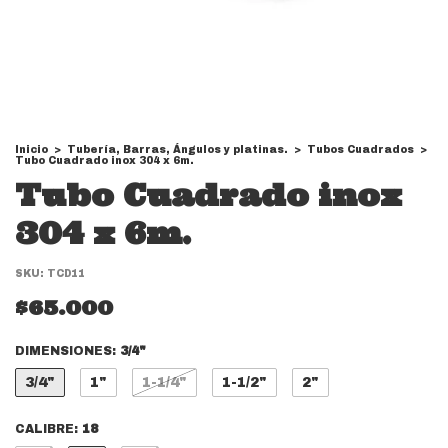
Inicio
>
Tubería, Barras, Ángulos y platinas.
>
Tubos Cuadrados
>
Tubo Cuadrado inox 304 x 6m.
Tubo Cuadrado inox
304 x 6m.
SKU:
TCD11
$65.000
DIMENSIONES:
3/4"
3/4"
1"
1-1/4"
1-1/2"
2"
CALIBRE:
18