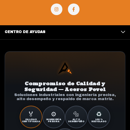
CENTRO DE AYUDAS
Compromiso de Calidad y
Seguridad — Aceros Pevel
Soluciones industriales con ingeniería precisa,
alto desempeño y respaldo de marca matriz.
🏅
⚙️
🔩
♻️
CALIDAD
INGENIERÍA
ALTO
100 %
CERTIFICADA
PRECISA
DESEMPEÑO
RECICLADO